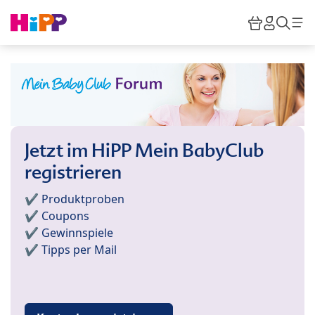
Skip to main content
Warenkor
HiPP M
Such
Jetzt im HiPP Mein BabyClub
registrieren
✔️ Produktproben
✔️ Coupons
✔️ Gewinnspiele
✔️ Tipps per Mail