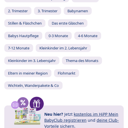
2. Trimester
3. Trimester
Babynamen
Stillen & Fläschchen
Das erste Gläschen
Babys Hautpflege
0-3 Monate
4-6 Monate
7-12 Monate
Kleinkinder im 2. Lebensjahr
Kleinkinder im 3. Lebensjahr
Thema des Monats
Eltern in meiner Region
Flohmarkt
Wichteln, Wanderpakete & Co
Neu hier?
Jetzt
kostenlos im HiPP Mein
BabyClub registrieren
und
deine Club-
Vorteile
sichern.