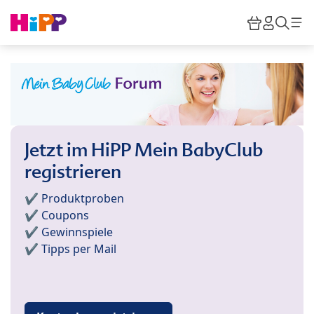
Skip to main content
Warenkor
HiPP M
Such
Jetzt im HiPP Mein BabyClub
registrieren
✔️ Produktproben
✔️ Coupons
✔️ Gewinnspiele
✔️ Tipps per Mail