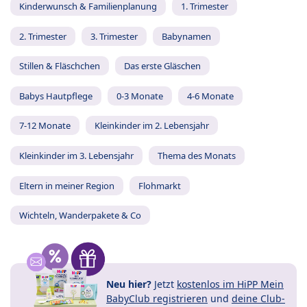
Kinderwunsch & Familienplanung
1. Trimester
2. Trimester
3. Trimester
Babynamen
Stillen & Fläschchen
Das erste Gläschen
Babys Hautpflege
0-3 Monate
4-6 Monate
7-12 Monate
Kleinkinder im 2. Lebensjahr
Kleinkinder im 3. Lebensjahr
Thema des Monats
Eltern in meiner Region
Flohmarkt
Wichteln, Wanderpakete & Co
Neu hier?
Jetzt
kostenlos im HiPP Mein
BabyClub registrieren
und
deine Club-