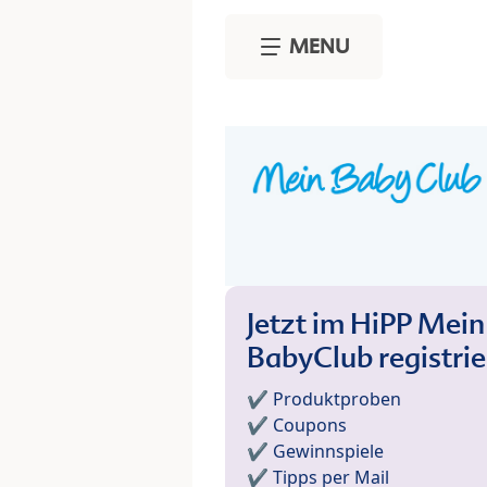
Skip to main content
MENU
Jetzt im HiPP Mein
BabyClub registri
✔️ Produktproben
✔️ Coupons
✔️ Gewinnspiele
✔️ Tipps per Mail