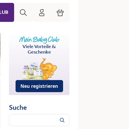
Suche
HiPP Mein Babyclub
Warenkorb
LUB
Viele Vorteile &
Geschenke
Neu registrieren
Suche
Suche