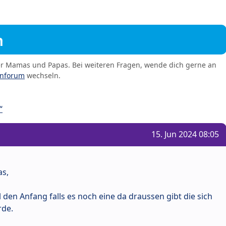
m
er Mamas und Papas. Bei weiteren Fragen, wende dich gerne an
enforum
wechseln.
“
15. Jun 2024 08:05
as,
 den Anfang falls es noch eine da draussen gibt die sich
rde.