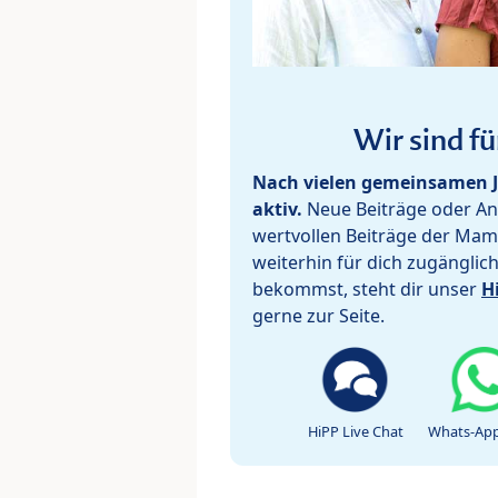
Wir sind fü
Nach vielen gemeinsamen J
aktiv.
Neue Beiträge oder Ant
wertvollen Beiträge der Mam
weiterhin für dich zugänglic
bekommst, steht dir unser
H
gerne zur Seite.
HiPP Live Chat
Whats-App