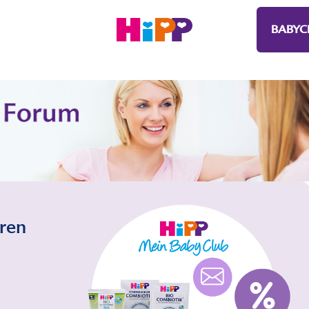
BABYC
eren