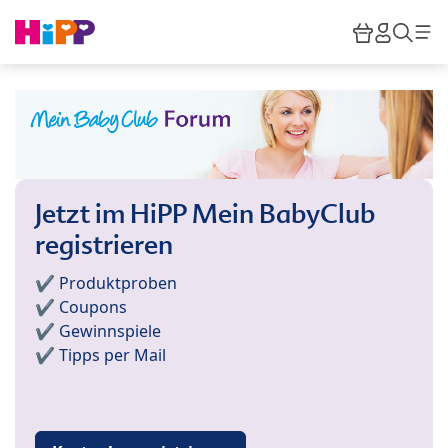
Skip to main content
Warenkor
HiPP M
Such
Jetzt im HiPP Mein BabyClub
registrieren
✔️ Produktproben
✔️ Coupons
✔️ Gewinnspiele
✔️ Tipps per Mail