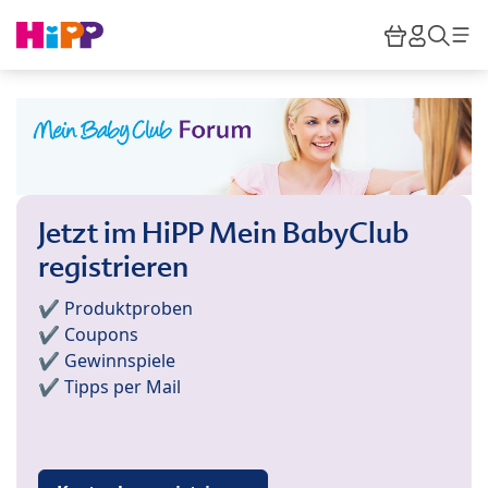
Skip to main content
Warenkor
HiPP M
Such
Jetzt im HiPP Mein BabyClub
registrieren
✔️ Produktproben
✔️ Coupons
✔️ Gewinnspiele
✔️ Tipps per Mail