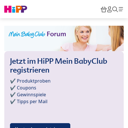
Skip to main content
Warenkor
HiPP M
Such
Jetzt im HiPP Mein BabyClub
registrieren
✔️ Produktproben
✔️ Coupons
✔️ Gewinnspiele
✔️ Tipps per Mail