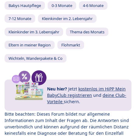
Babys Hautpflege
0-3 Monate
4-6 Monate
7-12 Monate
Kleinkinder im 2. Lebensjahr
Kleinkinder im 3. Lebensjahr
Thema des Monats
Eltern in meiner Region
Flohmarkt
Wichteln, Wanderpakete & Co
Neu hier?
Jetzt
kostenlos im HiPP Mein
BabyClub registrieren
und
deine Club-
Vorteile
sichern.
Bitte beachten: Dieses Forum bildet nur allgemeine
Informationen zum Inhalt der Fragen ab. Die Antworten sind
unverbindlich und können aufgrund der räumlichen Distanz
keinesfalls eine Diagnose oder Beratung für den Einzelfall