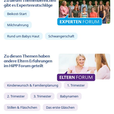
Zu diesen Themenbereichen
gibt es Expertenratschläge
Beikost-Start
Milchnahrung
Rund um Babys Haut
Schwangerschaft
Zu diesen Themen haben
andere Eltern Erfahrungen
im HiPP Forum geteilt
Kinderwunsch & Familienplanung
1. Trimester
2. Trimester
3. Trimester
Babynamen
Stillen & Fläschchen
Das erste Gläschen