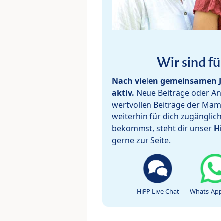
Wir sind fü
Nach vielen gemeinsamen J
aktiv.
Neue Beiträge oder Ant
wertvollen Beiträge der Mam
weiterhin für dich zugänglic
bekommst, steht dir unser
H
gerne zur Seite.
HiPP Live Chat
Whats-App