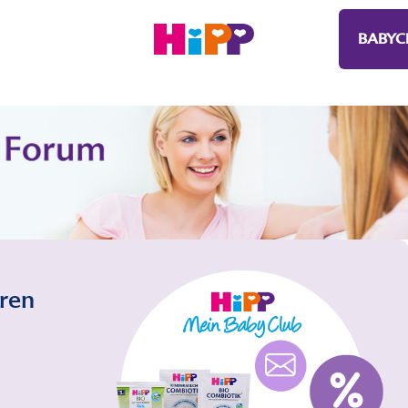
BABYC
eren