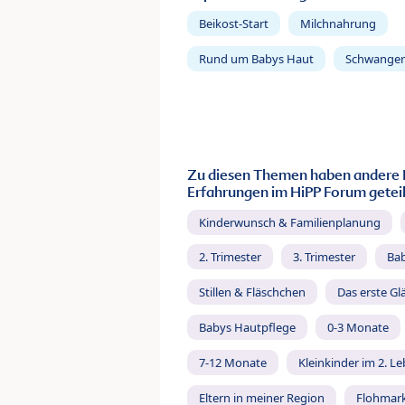
Beikost-Start
Milchnahrung
Rund um Babys Haut
Schwanger
Zu diesen Themen haben andere 
Erfahrungen im HiPP Forum geteil
Kinderwunsch & Familienplanung
2. Trimester
3. Trimester
Ba
Stillen & Fläschchen
Das erste Gl
Babys Hautpflege
0-3 Monate
7-12 Monate
Kleinkinder im 2. L
Eltern in meiner Region
Flohmar