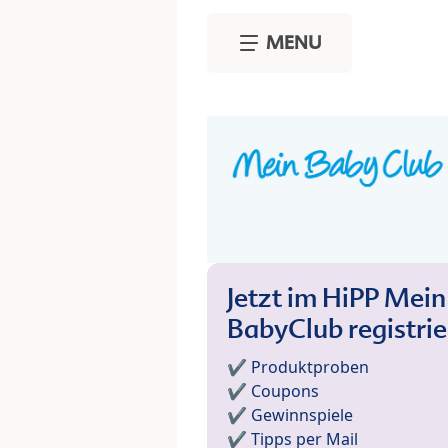
Skip to main content
MENU
Jetzt im HiPP Mein
BabyClub registri
✔️ Produktproben
✔️ Coupons
✔️ Gewinnspiele
✔️ Tipps per Mail