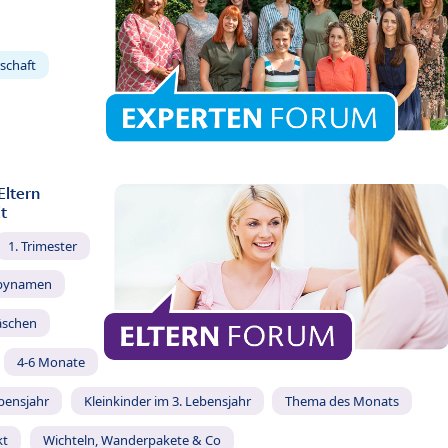
schaft
Eltern
t
1. Trimester
bynamen
äschen
4-6 Monate
ebensjahr
Kleinkinder im 3. Lebensjahr
Thema des Monats
kt
Wichteln, Wanderpakete & Co