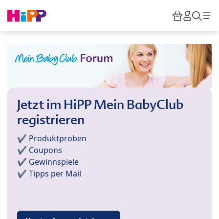
Skip to main content
Warenkor
HiPP M
Such
Jetzt im HiPP Mein BabyClub
registrieren
✔️ Produktproben
✔️ Coupons
✔️ Gewinnspiele
✔️ Tipps per Mail