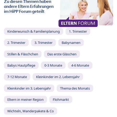
Zu diesen Themen haben
andere Eltern Erfahrungen
im HiPP Forum geteilt
Kinderwunsch & Familienplanung
1. Trimester
2. Trimester
3. Trimester
Babynamen
Stillen & Fläschchen
Das erste Gläschen
Babys Hautpflege
0-3 Monate
4-6 Monate
7-12 Monate
Kleinkinder im 2. Lebensjahr
Kleinkinder im 3. Lebensjahr
Thema des Monats
Eltern in meiner Region
Flohmarkt
Wichteln, Wanderpakete & Co