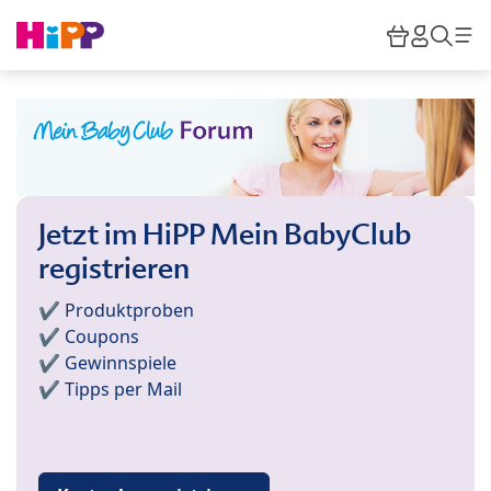
Skip to main content
Warenkor
HiPP M
Such
Jetzt im HiPP Mein BabyClub
registrieren
✔️ Produktproben
✔️ Coupons
✔️ Gewinnspiele
✔️ Tipps per Mail