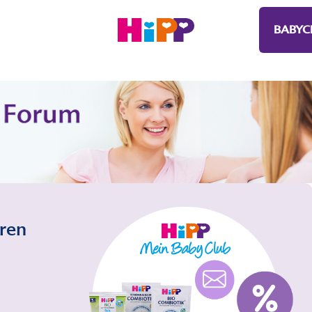
BABYC
eren