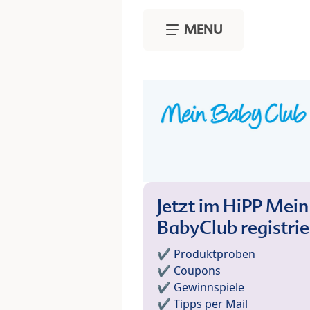
Skip to main content
MENU
Jetzt im HiPP Mein
BabyClub registri
✔️ Produktproben
✔️ Coupons
✔️ Gewinnspiele
✔️ Tipps per Mail