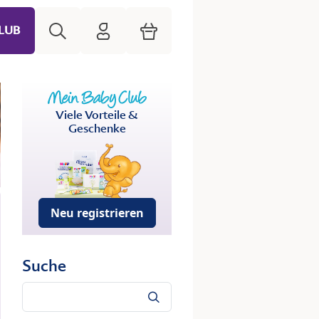
Suche
HiPP Mein Babyclub
Warenkorb
LUB
Viele Vorteile &
Geschenke
Neu registrieren
Suche
Suche