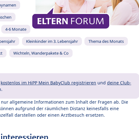
bynamen
äschen
4-6 Monate
ebensjahr
Kleinkinder im 3. Lebensjahr
Thema des Monats
kt
Wichteln, Wanderpakete & Co
t
kostenlos im HiPP Mein BabyClub registrieren
und
deine Club-
n.
t nur allgemeine Informationen zum Inhalt der Fragen ab. Die
können aufgrund der räumlichen Distanz keinesfalls eine
zelfall darstellen oder einen Arztbesuch ersetzen.
interessieren