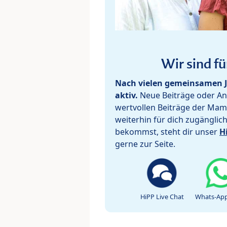
Wir sind fü
Nach vielen gemeinsamen J
aktiv.
Neue Beiträge oder Ant
wertvollen Beiträge der Mam
weiterhin für dich zugänglic
bekommst, steht dir unser
H
gerne zur Seite.
HiPP Live Chat
Whats-App