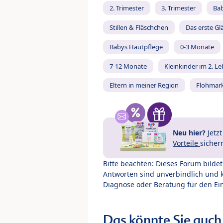
2. Trimester
3. Trimester
Ba
Stillen & Fläschchen
Das erste Gl
Babys Hautpflege
0-3 Monate
7-12 Monate
Kleinkinder im 2. L
Eltern in meiner Region
Flohmar
Neu hier?
Jetz
Vorteile
sicher
Bitte beachten: Dieses Forum bilde
Antworten sind unverbindlich und 
Diagnose oder Beratung für den Ein
Das könnte Sie auch 