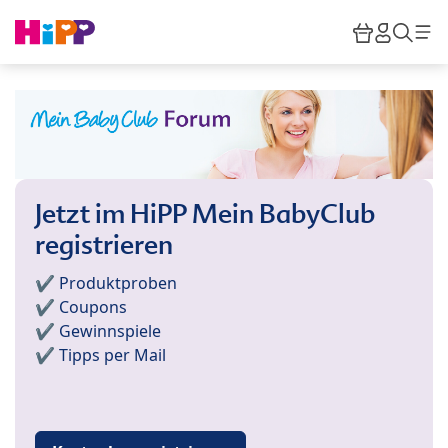
Skip to main content
Warenkor
HiPP M
Such
Jetzt im HiPP Mein BabyClub
registrieren
✔️ Produktproben
✔️ Coupons
✔️ Gewinnspiele
✔️ Tipps per Mail