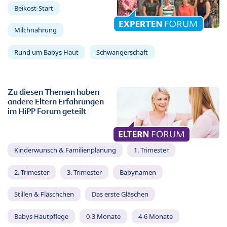
Beikost-Start
Milchnahrung
Rund um Babys Haut
Schwangerschaft
Zu diesen Themen haben
andere Eltern Erfahrungen
im HiPP Forum geteilt
Kinderwunsch & Familienplanung
1. Trimester
2. Trimester
3. Trimester
Babynamen
Stillen & Fläschchen
Das erste Gläschen
Babys Hautpflege
0-3 Monate
4-6 Monate