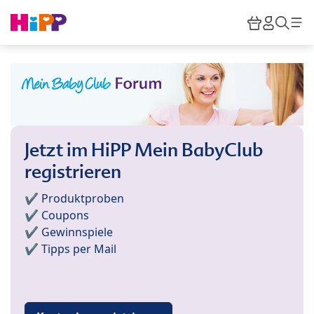
Skip to main content
Warenkor
HiPP M
Such
Jetzt im HiPP Mein BabyClub
registrieren
✔️ Produktproben
✔️ Coupons
✔️ Gewinnspiele
✔️ Tipps per Mail