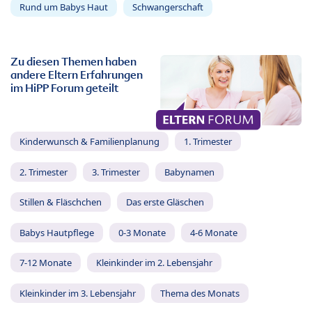
Rund um Babys Haut
Schwangerschaft
Zu diesen Themen haben
andere Eltern Erfahrungen
im HiPP Forum geteilt
Kinderwunsch & Familienplanung
1. Trimester
2. Trimester
3. Trimester
Babynamen
Stillen & Fläschchen
Das erste Gläschen
Babys Hautpflege
0-3 Monate
4-6 Monate
7-12 Monate
Kleinkinder im 2. Lebensjahr
Kleinkinder im 3. Lebensjahr
Thema des Monats