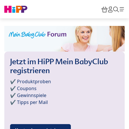
Skip to main content
Warenkor
HiPP M
Such
Jetzt im HiPP Mein BabyClub
registrieren
✔️ Produktproben
✔️ Coupons
✔️ Gewinnspiele
✔️ Tipps per Mail