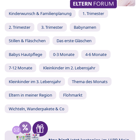
Kinderwunsch & Familienplanung
1. Trimester
2. Trimester
3. Trimester
Babynamen
Stillen & Fläschchen
Das erste Gläschen
Babys Hautpflege
0-3 Monate
4-6 Monate
7-12 Monate
Kleinkinder im 2. Lebensjahr
Kleinkinder im 3. Lebensjahr
Thema des Monats
Eltern in meiner Region
Flohmarkt
Wichteln, Wanderpakete & Co