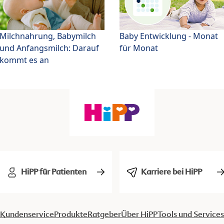
Milchnahrung, Babymilch
Baby Entwicklung - Monat
und Anfangsmilch: Darauf
für Monat
kommt es an
HiPP für Patienten
Karriere bei HiPP
Kundenservice
Produkte
Ratgeber
Über HiPP
Tools und Services