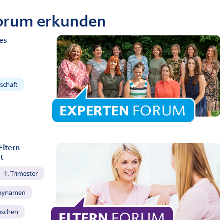
Forum erkunden
es
schaft
Eltern
t
1. Trimester
bynamen
äschen