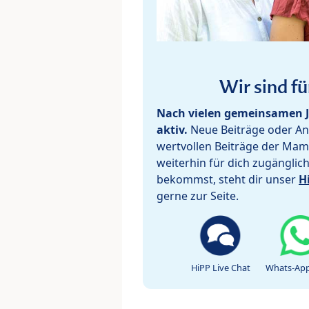
Wir sind fü
Nach vielen gemeinsamen J
aktiv.
Neue Beiträge oder Ant
wertvollen Beiträge der Mam
weiterhin für dich zugänglic
bekommst, steht dir unser
H
gerne zur Seite.
HiPP Live Chat
Whats-App