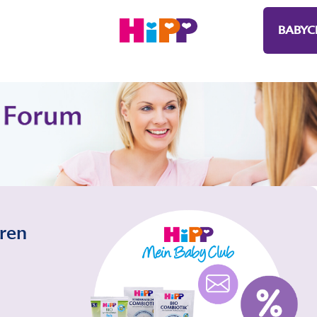
BABYC
eren