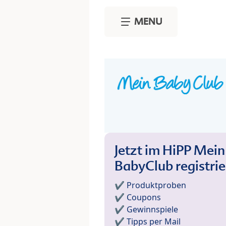
Skip to main content
MENU
Jetzt im HiPP Mein
BabyClub registri
✔️ Produktproben
✔️ Coupons
✔️ Gewinnspiele
✔️ Tipps per Mail