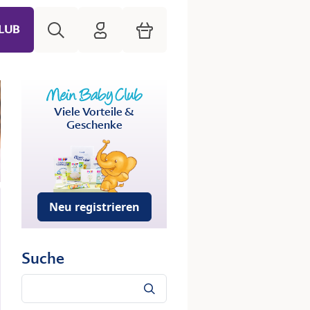
Suche
HiPP Mein Babyclub
Warenkorb
LUB
Viele Vorteile &
Geschenke
Neu registrieren
Suche
Suche