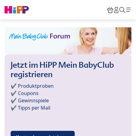
Skip to main content
Warenkor
HiPP M
Such
Jetzt im HiPP Mein BabyClub
registrieren
✔️ Produktproben
✔️ Coupons
✔️ Gewinnspiele
✔️ Tipps per Mail