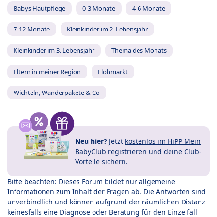
Babys Hautpflege
0-3 Monate
4-6 Monate
7-12 Monate
Kleinkinder im 2. Lebensjahr
Kleinkinder im 3. Lebensjahr
Thema des Monats
Eltern in meiner Region
Flohmarkt
Wichteln, Wanderpakete & Co
Neu hier?
Jetzt
kostenlos im HiPP Mein
BabyClub registrieren
und
deine Club-
Vorteile
sichern.
Bitte beachten: Dieses Forum bildet nur allgemeine
Informationen zum Inhalt der Fragen ab. Die Antworten sind
unverbindlich und können aufgrund der räumlichen Distanz
keinesfalls eine Diagnose oder Beratung für den Einzelfall