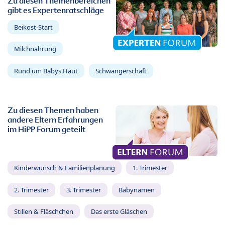
Zu diesen Themenbereichen
gibt es Expertenratschläge
Beikost-Start
Milchnahrung
Rund um Babys Haut
Schwangerschaft
Zu diesen Themen haben
andere Eltern Erfahrungen
im HiPP Forum geteilt
Kinderwunsch & Familienplanung
1. Trimester
2. Trimester
3. Trimester
Babynamen
Stillen & Fläschchen
Das erste Gläschen