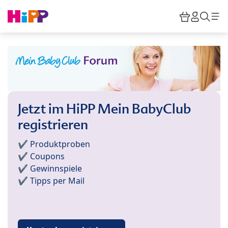
Skip to main content
Warenkor
HiPP M
Such
Jetzt im HiPP Mein BabyClub
registrieren
✔️ Produktproben
✔️ Coupons
✔️ Gewinnspiele
✔️ Tipps per Mail