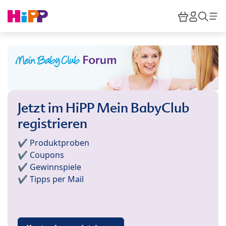
Skip to main content
Warenkor
HiPP M
Such
Jetzt im HiPP Mein BabyClub
registrieren
✔️ Produktproben
✔️ Coupons
✔️ Gewinnspiele
✔️ Tipps per Mail