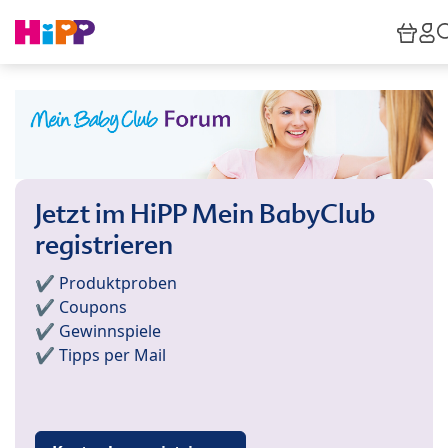
Skip to main content
War
H
Jetzt im HiPP Mein BabyClub
registrieren
✔️ Produktproben
✔️ Coupons
✔️ Gewinnspiele
✔️ Tipps per Mail