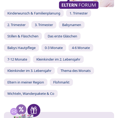
Kinderwunsch & Familienplanung
1. Trimester
2. Trimester
3. Trimester
Babynamen
Stillen & Fläschchen
Das erste Gläschen
Babys Hautpflege
0-3 Monate
4-6 Monate
7-12 Monate
Kleinkinder im 2. Lebensjahr
Kleinkinder im 3. Lebensjahr
Thema des Monats
Eltern in meiner Region
Flohmarkt
Wichteln, Wanderpakete & Co