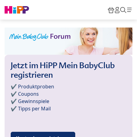
Skip to main content
Warenkor
HiPP M
Such
Jetzt im HiPP Mein BabyClub
registrieren
✔️ Produktproben
✔️ Coupons
✔️ Gewinnspiele
✔️ Tipps per Mail