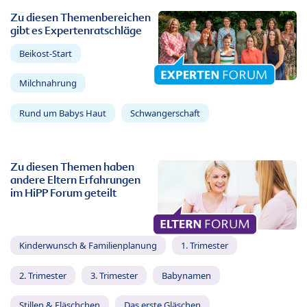
Zu diesen Themenbereichen
gibt es Expertenratschläge
Beikost-Start
Milchnahrung
Rund um Babys Haut
Schwangerschaft
Zu diesen Themen haben
andere Eltern Erfahrungen
im HiPP Forum geteilt
Kinderwunsch & Familienplanung
1. Trimester
2. Trimester
3. Trimester
Babynamen
Stillen & Fläschchen
Das erste Gläschen