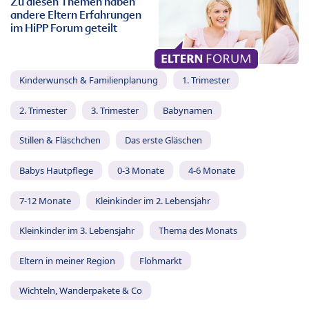
Zu diesen Themen haben
andere Eltern Erfahrungen
im HiPP Forum geteilt
Kinderwunsch & Familienplanung
1. Trimester
2. Trimester
3. Trimester
Babynamen
Stillen & Fläschchen
Das erste Gläschen
Babys Hautpflege
0-3 Monate
4-6 Monate
7-12 Monate
Kleinkinder im 2. Lebensjahr
Kleinkinder im 3. Lebensjahr
Thema des Monats
Eltern in meiner Region
Flohmarkt
Wichteln, Wanderpakete & Co