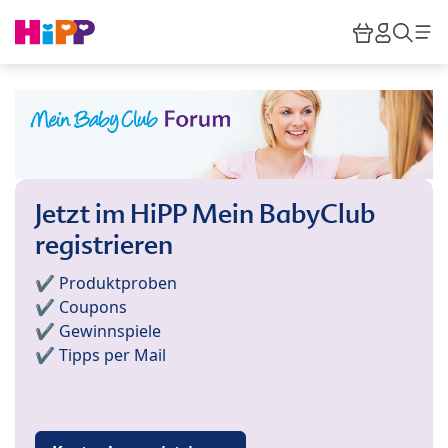
Skip to main content
Warenkor
HiPP M
Such
Jetzt im HiPP Mein BabyClub
registrieren
✔️ Produktproben
✔️ Coupons
✔️ Gewinnspiele
✔️ Tipps per Mail