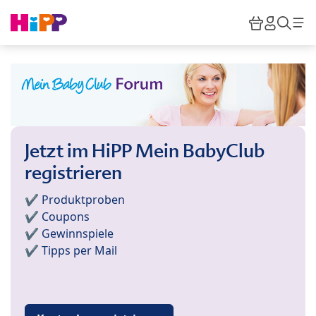
Skip to main content
Warenkor
HiPP M
Such
Jetzt im HiPP Mein BabyClub
registrieren
✔️ Produktproben
✔️ Coupons
✔️ Gewinnspiele
✔️ Tipps per Mail