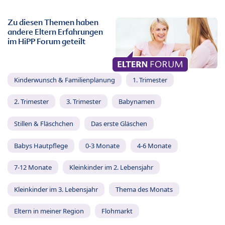
Zu diesen Themen haben
andere Eltern Erfahrungen
im HiPP Forum geteilt
Kinderwunsch & Familienplanung
1. Trimester
2. Trimester
3. Trimester
Babynamen
Stillen & Fläschchen
Das erste Gläschen
Babys Hautpflege
0-3 Monate
4-6 Monate
7-12 Monate
Kleinkinder im 2. Lebensjahr
Kleinkinder im 3. Lebensjahr
Thema des Monats
Eltern in meiner Region
Flohmarkt