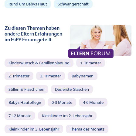
Rund um Babys Haut
Schwangerschaft
Zu diesen Themen haben
andere Eltern Erfahrungen
im HiPP Forum geteilt
Kinderwunsch & Familienplanung
1. Trimester
2. Trimester
3. Trimester
Babynamen
Stillen & Fläschchen
Das erste Gläschen
Babys Hautpflege
0-3 Monate
4-6 Monate
7-12 Monate
Kleinkinder im 2. Lebensjahr
Kleinkinder im 3. Lebensjahr
Thema des Monats