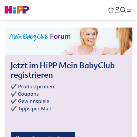
Skip to main content
Warenkor
HiPP M
Such
Jetzt im HiPP Mein BabyClub
registrieren
✔️ Produktproben
✔️ Coupons
✔️ Gewinnspiele
✔️ Tipps per Mail