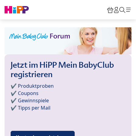
Skip to main content
Warenkor
HiPP M
Such
Jetzt im HiPP Mein BabyClub
registrieren
✔️ Produktproben
✔️ Coupons
✔️ Gewinnspiele
✔️ Tipps per Mail