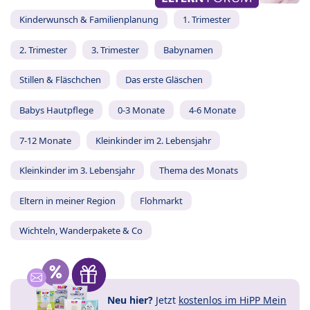
Kinderwunsch & Familienplanung
1. Trimester
2. Trimester
3. Trimester
Babynamen
Stillen & Fläschchen
Das erste Gläschen
Babys Hautpflege
0-3 Monate
4-6 Monate
7-12 Monate
Kleinkinder im 2. Lebensjahr
Kleinkinder im 3. Lebensjahr
Thema des Monats
Eltern in meiner Region
Flohmarkt
Wichteln, Wanderpakete & Co
Neu hier?
Jetzt
kostenlos im HiPP Mein