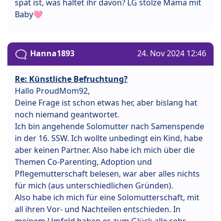
spät ist, was haltet ihr davon? LG stolze Mama mit
Baby🩷
Hanna1893
24. Nov 2024 12:46
Re: Künstliche Befruchtung?
Hallo ProudMom92,
Deine Frage ist schon etwas her, aber bislang hat
noch niemand geantwortet.
Ich bin angehende Solomutter nach Samenspende
in der 16. SSW. Ich wollte unbedingt ein Kind, habe
aber keinen Partner. Also habe ich mich über die
Themen Co-Parenting, Adoption und
Pflegemutterschaft belesen, war aber alles nichts
für mich (aus unterschiedlichen Gründen).
Also habe ich mich für eine Solomutterschaft, mit
all ihren Vor- und Nachteilen entschieden. In
meinem Umfeld haben es zum Glück alle sehr