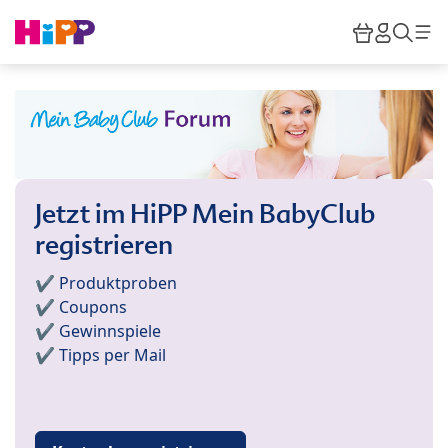
Skip to main content
Warenkor
HiPP M
Such
Jetzt im HiPP Mein BabyClub
registrieren
✔️ Produktproben
✔️ Coupons
✔️ Gewinnspiele
✔️ Tipps per Mail