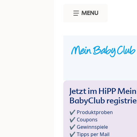
Skip to main content
MENU
Jetzt im HiPP Mein
BabyClub registri
✔️ Produktproben
✔️ Coupons
✔️ Gewinnspiele
✔️ Tipps per Mail