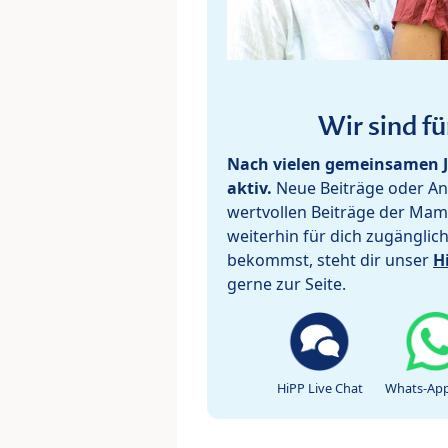
Wir sind fü
Nach vielen gemeinsamen J
aktiv.
Neue Beiträge oder Ant
wertvollen Beiträge der Mam
weiterhin für dich zugänglic
bekommst, steht dir unser
H
gerne zur Seite.
HiPP Live Chat
Whats-App