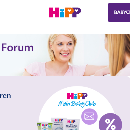
BABYC
eren