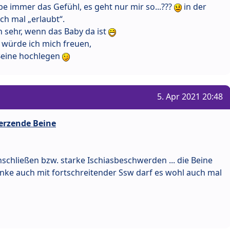
e immer das Gefühl, es geht nur mir so...???
in der
uch mal „erlaubt“.
n sehr, wenn das Baby da ist
 würde ich mich freuen,
Beine hochlegen
5. Apr 2021 20:48
erzende Beine
schließen bzw. starke Ischiasbeschwerden ... die Beine
nke auch mit fortschreitender Ssw darf es wohl auch mal