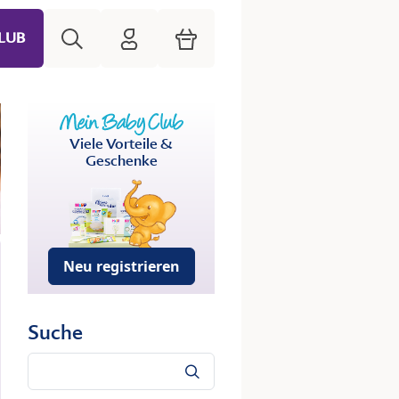
Suche
HiPP Mein Babyclub
Warenkorb
LUB
Viele Vorteile &
Geschenke
Neu registrieren
Suche
Suche