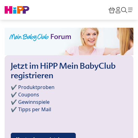
Skip to main content
Warenkor
HiPP M
Such
Jetzt im HiPP Mein BabyClub
registrieren
✔️ Produktproben
✔️ Coupons
✔️ Gewinnspiele
✔️ Tipps per Mail