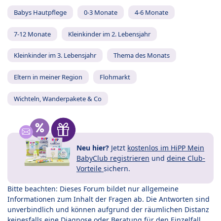
Babys Hautpflege
0-3 Monate
4-6 Monate
7-12 Monate
Kleinkinder im 2. Lebensjahr
Kleinkinder im 3. Lebensjahr
Thema des Monats
Eltern in meiner Region
Flohmarkt
Wichteln, Wanderpakete & Co
Neu hier?
Jetzt
kostenlos im HiPP Mein
BabyClub registrieren
und
deine Club-
Vorteile
sichern.
Bitte beachten: Dieses Forum bildet nur allgemeine
Informationen zum Inhalt der Fragen ab. Die Antworten sind
unverbindlich und können aufgrund der räumlichen Distanz
keinesfalls eine Diagnose oder Beratung für den Einzelfall