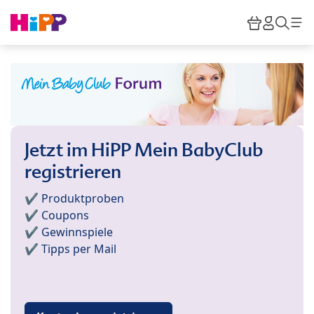
Skip to main content
Warenkor
HiPP M
Such
Jetzt im HiPP Mein BabyClub
registrieren
✔️ Produktproben
✔️ Coupons
✔️ Gewinnspiele
✔️ Tipps per Mail