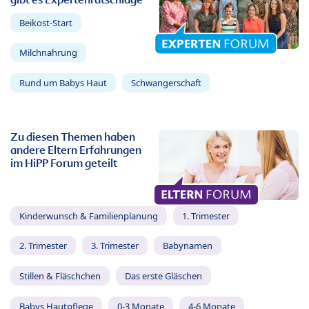
Beikost-Start
Milchnahrung
Rund um Babys Haut
Schwangerschaft
Zu diesen Themen haben
andere Eltern Erfahrungen
im HiPP Forum geteilt
Kinderwunsch & Familienplanung
1. Trimester
2. Trimester
3. Trimester
Babynamen
Stillen & Fläschchen
Das erste Gläschen
Babys Hautpflege
0-3 Monate
4-6 Monate