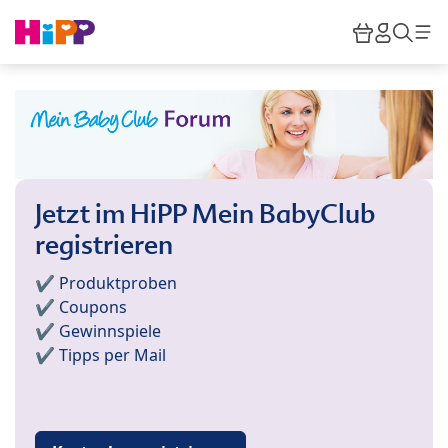
Skip to main content
Warenkor
HiPP M
Such
Jetzt im HiPP Mein BabyClub
registrieren
✔️ Produktproben
✔️ Coupons
✔️ Gewinnspiele
✔️ Tipps per Mail