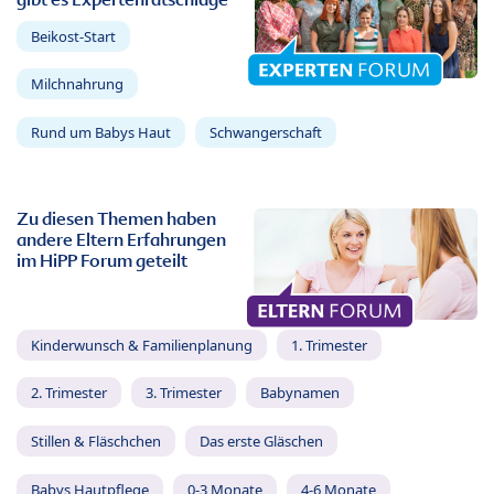
Beikost-Start
Milchnahrung
Rund um Babys Haut
Schwangerschaft
Zu diesen Themen haben
andere Eltern Erfahrungen
im HiPP Forum geteilt
Kinderwunsch & Familienplanung
1. Trimester
2. Trimester
3. Trimester
Babynamen
Stillen & Fläschchen
Das erste Gläschen
Babys Hautpflege
0-3 Monate
4-6 Monate