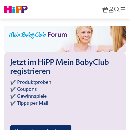
Skip to main content
Warenkor
HiPP M
Such
Jetzt im HiPP Mein BabyClub
registrieren
✔️ Produktproben
✔️ Coupons
✔️ Gewinnspiele
✔️ Tipps per Mail