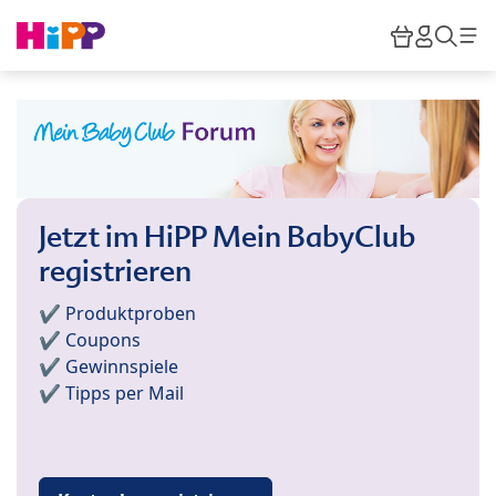
Skip to main content
Warenkor
HiPP M
Such
Jetzt im HiPP Mein BabyClub
registrieren
✔️ Produktproben
✔️ Coupons
✔️ Gewinnspiele
✔️ Tipps per Mail