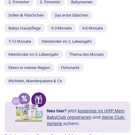
2. Trimester
3. Trimester
Babynamen
Stillen & Fläschchen
Das erste Gläschen
Babys Hautpflege
0-3 Monate
4-6 Monate
7-12 Monate
Kleinkinder im 2. Lebensjahr
Kleinkinder im 3. Lebensjahr
Thema des Monats
Eltern in meiner Region
Flohmarkt
Wichteln, Wanderpakete & Co
Neu hier?
Jetzt
kostenlos im HiPP Mein
BabyClub registrieren
und
deine Club-
Vorteile
sichern.