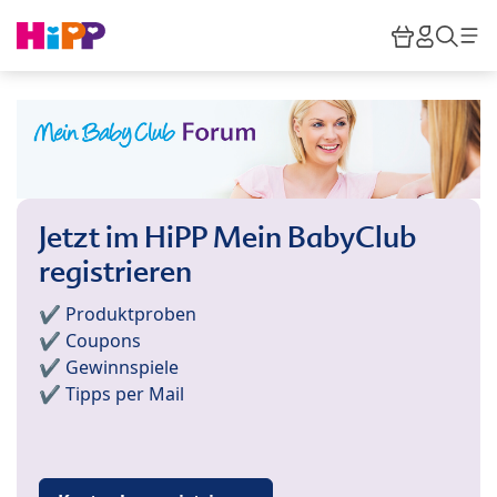
Skip to main content
Warenkor
HiPP M
Such
Jetzt im HiPP Mein BabyClub
registrieren
✔️ Produktproben
✔️ Coupons
✔️ Gewinnspiele
✔️ Tipps per Mail