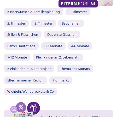
Kinderwunsch & Familienplanung
1. Trimester
2. Trimester
3. Trimester
Babynamen
Stillen & Fläschchen
Das erste Gläschen
Babys Hautpflege
0-3 Monate
4-6 Monate
7-12 Monate
Kleinkinder im 2. Lebensjahr
Kleinkinder im 3. Lebensjahr
Thema des Monats
Eltern in meiner Region
Flohmarkt
Wichteln, Wanderpakete & Co