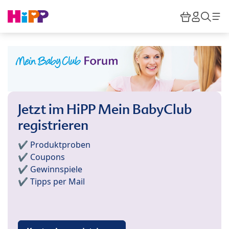
Skip to main content
Warenkor
HiPP M
Such
Jetzt im HiPP Mein BabyClub
registrieren
✔️ Produktproben
✔️ Coupons
✔️ Gewinnspiele
✔️ Tipps per Mail