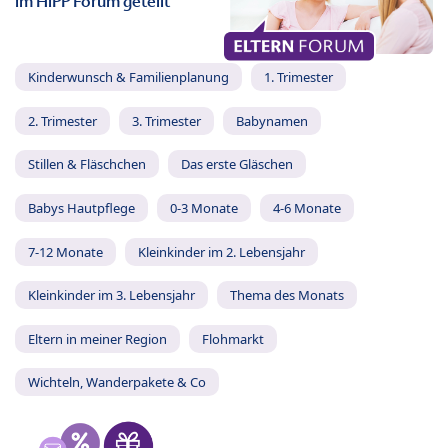
im HiPP Forum geteilt
Kinderwunsch & Familienplanung
1. Trimester
2. Trimester
3. Trimester
Babynamen
Stillen & Fläschchen
Das erste Gläschen
Babys Hautpflege
0-3 Monate
4-6 Monate
7-12 Monate
Kleinkinder im 2. Lebensjahr
Kleinkinder im 3. Lebensjahr
Thema des Monats
Eltern in meiner Region
Flohmarkt
Wichteln, Wanderpakete & Co