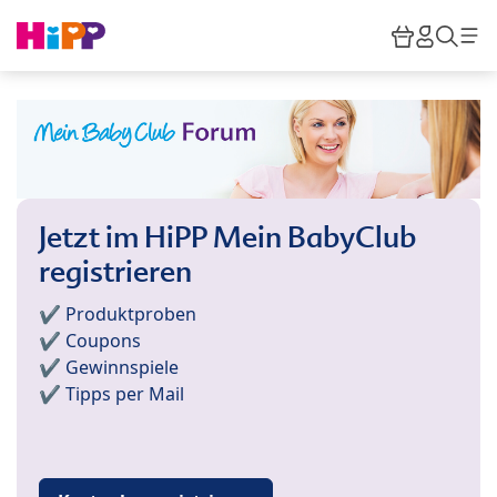
Skip to main content
Warenkor
HiPP M
Such
Jetzt im HiPP Mein BabyClub
registrieren
✔️ Produktproben
✔️ Coupons
✔️ Gewinnspiele
✔️ Tipps per Mail