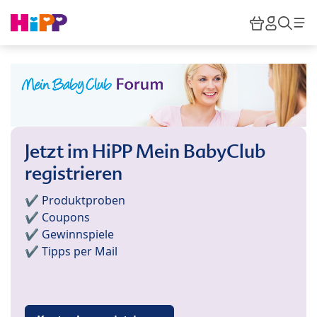
Skip to main content
Warenkor
HiPP M
Such
Jetzt im HiPP Mein BabyClub
registrieren
✔️ Produktproben
✔️ Coupons
✔️ Gewinnspiele
✔️ Tipps per Mail