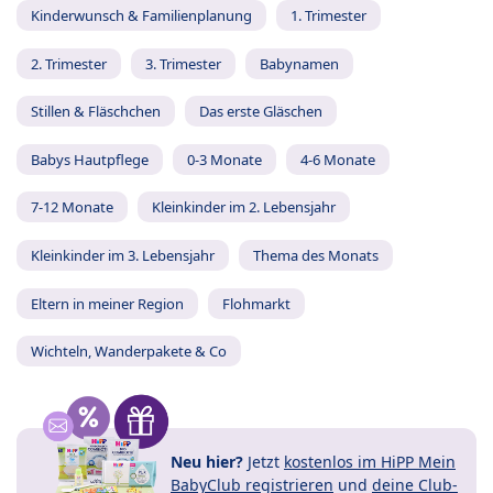
Kinderwunsch & Familienplanung
1. Trimester
2. Trimester
3. Trimester
Babynamen
Stillen & Fläschchen
Das erste Gläschen
Babys Hautpflege
0-3 Monate
4-6 Monate
7-12 Monate
Kleinkinder im 2. Lebensjahr
Kleinkinder im 3. Lebensjahr
Thema des Monats
Eltern in meiner Region
Flohmarkt
Wichteln, Wanderpakete & Co
Neu hier?
Jetzt
kostenlos im HiPP Mein
BabyClub registrieren
und
deine Club-