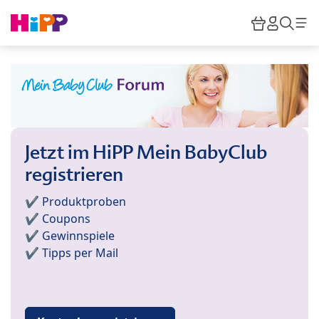
Skip to main content
Warenkor
HiPP M
Such
Jetzt im HiPP Mein BabyClub
registrieren
✔️ Produktproben
✔️ Coupons
✔️ Gewinnspiele
✔️ Tipps per Mail