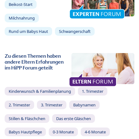
Beikost-Start
Milchnahrung
Rund um Babys Haut
Schwangerschaft
Zu diesen Themen haben
andere Eltern Erfahrungen
im HiPP Forum geteilt
Kinderwunsch & Familienplanung
1. Trimester
2. Trimester
3. Trimester
Babynamen
Stillen & Fläschchen
Das erste Gläschen
Babys Hautpflege
0-3 Monate
4-6 Monate