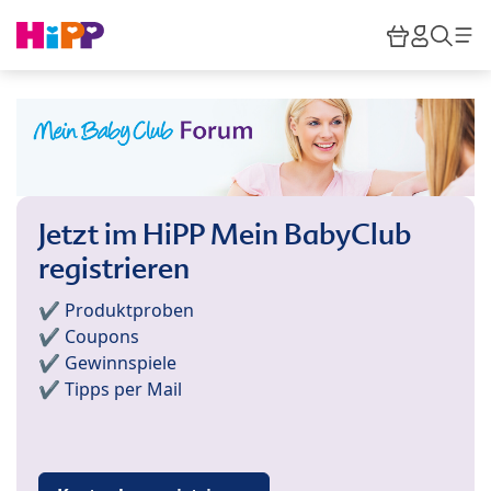
Skip to main content
Warenkor
HiPP M
Such
Jetzt im HiPP Mein BabyClub
registrieren
✔️ Produktproben
✔️ Coupons
✔️ Gewinnspiele
✔️ Tipps per Mail