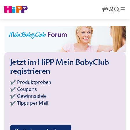
Skip to main content
Warenkor
HiPP M
Such
Jetzt im HiPP Mein BabyClub
registrieren
✔️ Produktproben
✔️ Coupons
✔️ Gewinnspiele
✔️ Tipps per Mail