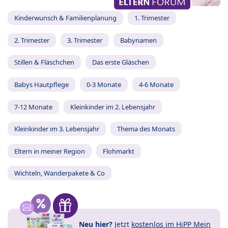
Kinderwunsch & Familienplanung
1. Trimester
2. Trimester
3. Trimester
Babynamen
Stillen & Fläschchen
Das erste Gläschen
Babys Hautpflege
0-3 Monate
4-6 Monate
7-12 Monate
Kleinkinder im 2. Lebensjahr
Kleinkinder im 3. Lebensjahr
Thema des Monats
Eltern in meiner Region
Flohmarkt
Wichteln, Wanderpakete & Co
Neu hier?
Jetzt
kostenlos im HiPP Mein