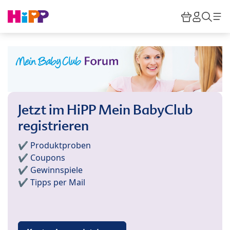
Skip to main content
Warenkor
HiPP M
Such
Jetzt im HiPP Mein BabyClub
registrieren
✔️ Produktproben
✔️ Coupons
✔️ Gewinnspiele
✔️ Tipps per Mail