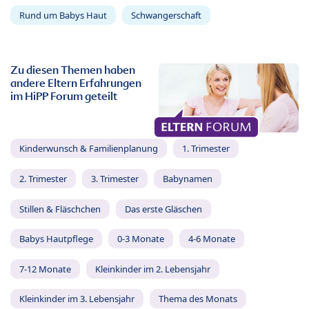
Rund um Babys Haut
Schwangerschaft
Zu diesen Themen haben
andere Eltern Erfahrungen
im HiPP Forum geteilt
Kinderwunsch & Familienplanung
1. Trimester
2. Trimester
3. Trimester
Babynamen
Stillen & Fläschchen
Das erste Gläschen
Babys Hautpflege
0-3 Monate
4-6 Monate
7-12 Monate
Kleinkinder im 2. Lebensjahr
Kleinkinder im 3. Lebensjahr
Thema des Monats