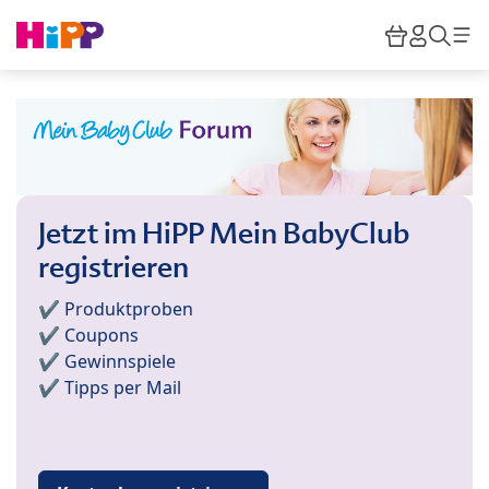
Skip to main content
Warenkor
HiPP M
Such
Jetzt im HiPP Mein BabyClub
registrieren
✔️ Produktproben
✔️ Coupons
✔️ Gewinnspiele
✔️ Tipps per Mail