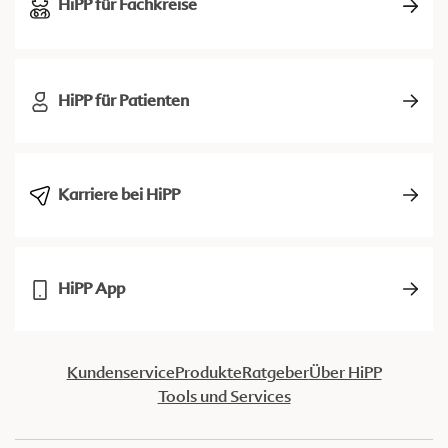
HiPP für Fachkreise
HiPP für Patienten
Karriere bei HiPP
HiPP App
Kundenservice
Produkte
Ratgeber
Über HiPP
Tools und Services