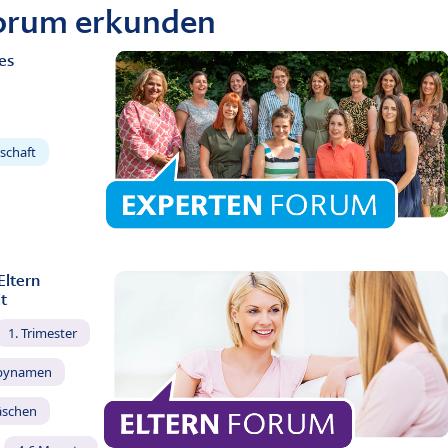
Forum erkunden
es
schaft
Eltern
t
1. Trimester
bynamen
äschen