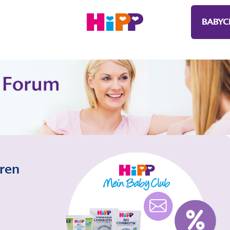
BABYC
eren