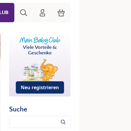
Suche
HiPP Mein Babyclub
Warenkorb
LUB
Viele Vorteile &
Geschenke
Neu registrieren
Suche
Suche