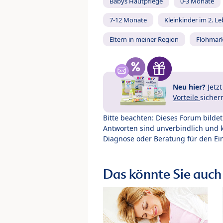
Babys Hautpflege
0-3 Monate
7-12 Monate
Kleinkinder im 2. L
Eltern in meiner Region
Flohmar
Neu hier?
Jetz
Vorteile
sicher
Bitte beachten: Dieses Forum bilde
Antworten sind unverbindlich und 
Diagnose oder Beratung für den Ein
Das könnte Sie auch 