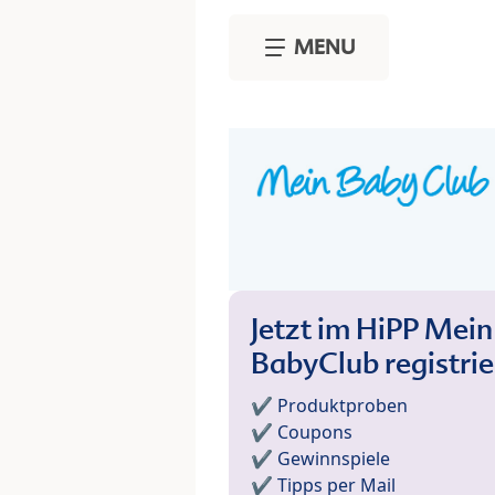
Skip to main content
MENU
Jetzt im HiPP Mein
BabyClub registri
✔️ Produktproben
✔️ Coupons
✔️ Gewinnspiele
✔️ Tipps per Mail