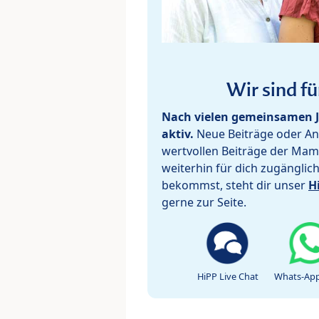
Wir sind fü
Nach vielen gemeinsamen J
aktiv.
Neue Beiträge oder Ant
wertvollen Beiträge der Mam
weiterhin für dich zugänglic
bekommst, steht dir unser
H
gerne zur Seite.
HiPP Live Chat
Whats-App