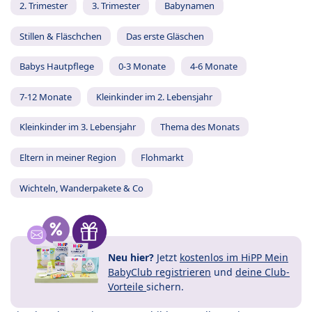
2. Trimester
3. Trimester
Babynamen
Stillen & Fläschchen
Das erste Gläschen
Babys Hautpflege
0-3 Monate
4-6 Monate
7-12 Monate
Kleinkinder im 2. Lebensjahr
Kleinkinder im 3. Lebensjahr
Thema des Monats
Eltern in meiner Region
Flohmarkt
Wichteln, Wanderpakete & Co
Neu hier?
Jetzt
kostenlos im HiPP Mein
BabyClub registrieren
und
deine Club-
Vorteile
sichern.