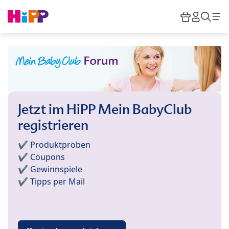
Skip to main content
Warenkor
HiPP M
Such
Jetzt im HiPP Mein BabyClub
registrieren
✔️ Produktproben
✔️ Coupons
✔️ Gewinnspiele
✔️ Tipps per Mail