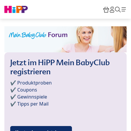
Skip to main content
Warenkor
HiPP M
Such
Jetzt im HiPP Mein BabyClub
registrieren
✔️ Produktproben
✔️ Coupons
✔️ Gewinnspiele
✔️ Tipps per Mail