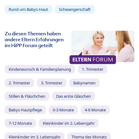
Rund um Babys Haut
Schwangerschaft
Zu diesen Themen haben
andere Eltern Erfahrungen
im HiPP Forum geteilt
Kinderwunsch & Familienplanung
1. Trimester
2. Trimester
3. Trimester
Babynamen
Stillen & Fläschchen
Das erste Gläschen
Babys Hautpflege
0-3 Monate
4-6 Monate
7-12 Monate
Kleinkinder im 2. Lebensjahr
Kleinkinder im 3. Lebensjahr
Thema des Monats