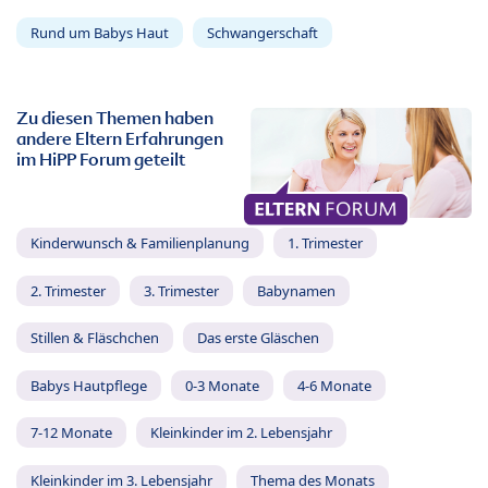
Rund um Babys Haut
Schwangerschaft
Zu diesen Themen haben
andere Eltern Erfahrungen
im HiPP Forum geteilt
Kinderwunsch & Familienplanung
1. Trimester
2. Trimester
3. Trimester
Babynamen
Stillen & Fläschchen
Das erste Gläschen
Babys Hautpflege
0-3 Monate
4-6 Monate
7-12 Monate
Kleinkinder im 2. Lebensjahr
Kleinkinder im 3. Lebensjahr
Thema des Monats