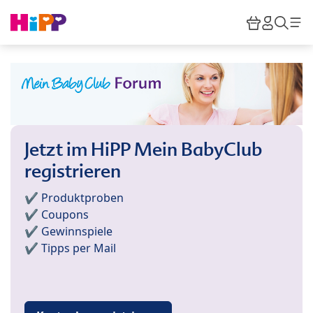
Skip to main content
Warenkor
HiPP M
Such
Jetzt im HiPP Mein BabyClub
registrieren
✔️ Produktproben
✔️ Coupons
✔️ Gewinnspiele
✔️ Tipps per Mail