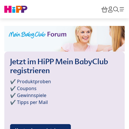
Skip to main content
Warenkor
HiPP M
Such
Jetzt im HiPP Mein BabyClub
registrieren
✔️ Produktproben
✔️ Coupons
✔️ Gewinnspiele
✔️ Tipps per Mail