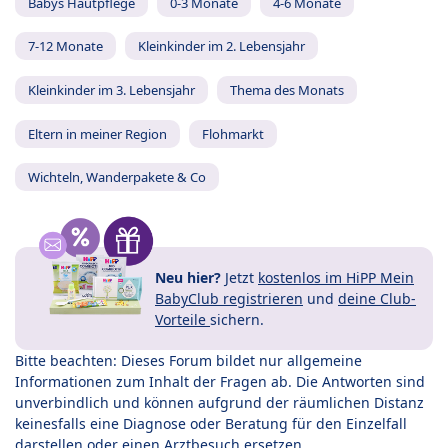
Babys Hautpflege
0-3 Monate
4-6 Monate
7-12 Monate
Kleinkinder im 2. Lebensjahr
Kleinkinder im 3. Lebensjahr
Thema des Monats
Eltern in meiner Region
Flohmarkt
Wichteln, Wanderpakete & Co
Neu hier?
Jetzt
kostenlos im HiPP Mein
BabyClub registrieren
und
deine Club-
Vorteile
sichern.
Bitte beachten: Dieses Forum bildet nur allgemeine
Informationen zum Inhalt der Fragen ab. Die Antworten sind
unverbindlich und können aufgrund der räumlichen Distanz
keinesfalls eine Diagnose oder Beratung für den Einzelfall
darstellen oder einen Arztbesuch ersetzen.