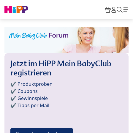
Skip to main content
Warenkor
HiPP M
Such
Jetzt im HiPP Mein BabyClub
registrieren
✔️ Produktproben
✔️ Coupons
✔️ Gewinnspiele
✔️ Tipps per Mail