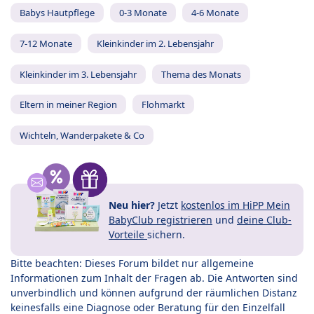
Babys Hautpflege
0-3 Monate
4-6 Monate
7-12 Monate
Kleinkinder im 2. Lebensjahr
Kleinkinder im 3. Lebensjahr
Thema des Monats
Eltern in meiner Region
Flohmarkt
Wichteln, Wanderpakete & Co
Neu hier?
Jetzt
kostenlos im HiPP Mein
BabyClub registrieren
und
deine Club-
Vorteile
sichern.
Bitte beachten: Dieses Forum bildet nur allgemeine
Informationen zum Inhalt der Fragen ab. Die Antworten sind
unverbindlich und können aufgrund der räumlichen Distanz
keinesfalls eine Diagnose oder Beratung für den Einzelfall