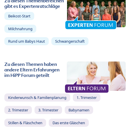
Zu diesen Themenbereichen
gibt es Expertenratschläge
Beikost-Start
Milchnahrung
Rund um Babys Haut
Schwangerschaft
Zu diesen Themen haben
andere Eltern Erfahrungen
im HiPP Forum geteilt
Kinderwunsch & Familienplanung
1. Trimester
2. Trimester
3. Trimester
Babynamen
Stillen & Fläschchen
Das erste Gläschen