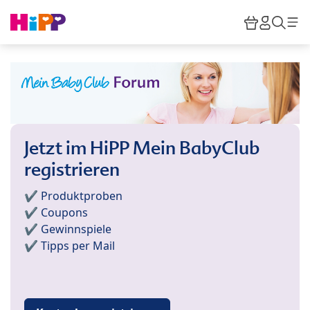
Skip to main content
Warenkor
HiPP M
Such
Jetzt im HiPP Mein BabyClub
registrieren
✔️ Produktproben
✔️ Coupons
✔️ Gewinnspiele
✔️ Tipps per Mail