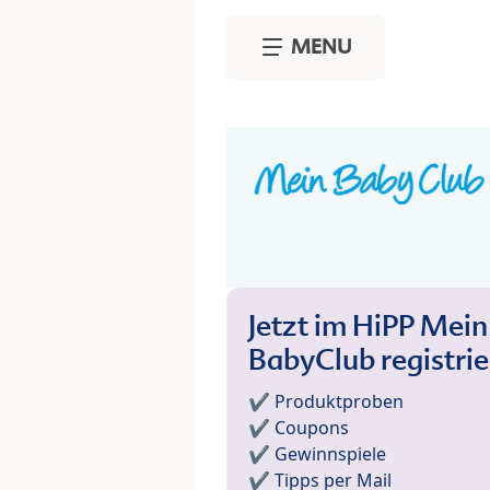
Skip to main content
MENU
Jetzt im HiPP Mein
BabyClub registri
✔️ Produktproben
✔️ Coupons
✔️ Gewinnspiele
✔️ Tipps per Mail