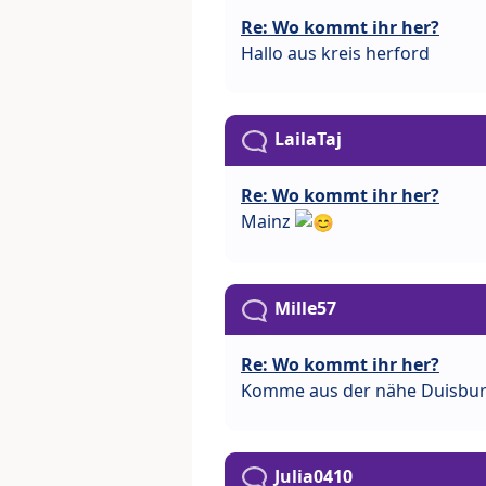
Re: Wo kommt ihr her?
Hallo aus kreis herford
LailaTaj
Re: Wo kommt ihr her?
Mainz
Mille57
Re: Wo kommt ihr her?
Komme aus der nähe Duisbu
Julia0410