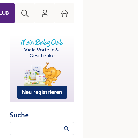
Suche
HiPP Mein Babyclub
Warenkorb
LUB
Viele Vorteile &
Geschenke
Neu registrieren
Suche
Suche