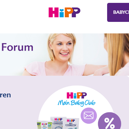
BABYC
eren