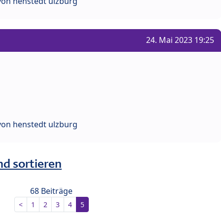
von henstedt ulzburg
24. Mai 2023 19:25
von henstedt ulzburg
nd sortieren
68 Beiträge
<
1
2
3
4
5