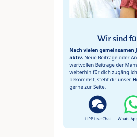
Wir sind fü
Nach vielen gemeinsamen J
aktiv.
Neue Beiträge oder Ant
wertvollen Beiträge der Mam
weiterhin für dich zugänglic
bekommst, steht dir unser
H
gerne zur Seite.
HiPP Live Chat
Whats-App