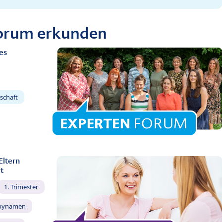
Forum erkunden
es
schaft
Eltern
t
1. Trimester
bynamen