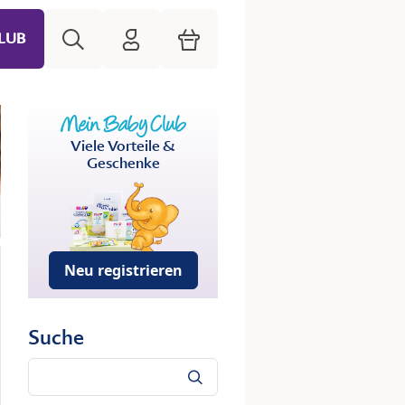
Suche
HiPP Mein Babyclub
Warenkorb
LUB
Viele Vorteile &
Geschenke
Neu registrieren
Suche
Suche