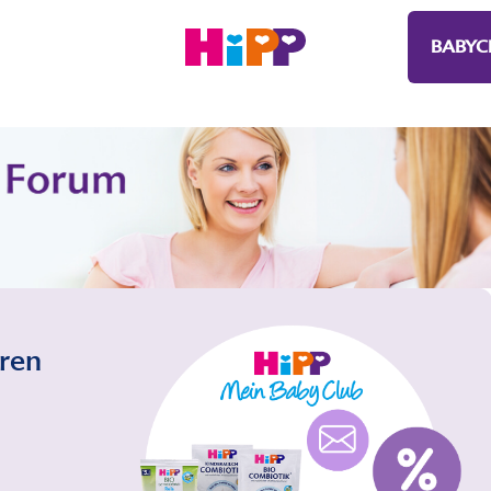
BABYC
eren