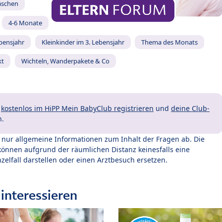
äschen
4-6 Monate
ebensjahr
Kleinkinder im 3. Lebensjahr
Thema des Monats
kt
Wichteln, Wanderpakete & Co
t
kostenlos im HiPP Mein BabyClub registrieren
und
deine Club-
n.
t nur allgemeine Informationen zum Inhalt der Fragen ab. Die
können aufgrund der räumlichen Distanz keinesfalls eine
zelfall darstellen oder einen Arztbesuch ersetzen.
interessieren