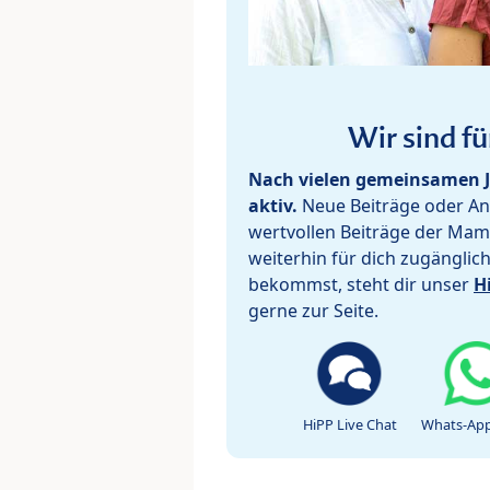
Wir sind fü
Nach vielen gemeinsamen J
aktiv.
Neue Beiträge oder Ant
wertvollen Beiträge der Mam
weiterhin für dich zugänglic
bekommst, steht dir unser
H
gerne zur Seite.
HiPP Live Chat
Whats-App