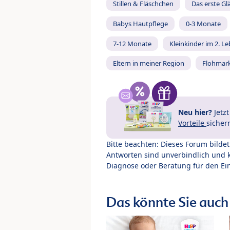
Stillen & Fläschchen
Das erste Gl
Babys Hautpflege
0-3 Monate
7-12 Monate
Kleinkinder im 2. L
Eltern in meiner Region
Flohmar
Neu hier?
Jetz
Vorteile
sicher
Bitte beachten: Dieses Forum bilde
Antworten sind unverbindlich und 
Diagnose oder Beratung für den Ein
Das könnte Sie auch 