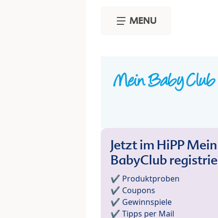
Skip to main content
MENU
Jetzt im HiPP Mein
BabyClub registri
✔️ Produktproben
✔️ Coupons
✔️ Gewinnspiele
✔️ Tipps per Mail