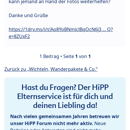
kann jemand an Hand der Fotos weiterhelfen?
Danke und Grüße
https://1drv.ms/i/s!Ao8YoBNmiclBqOcN6j3 ... Q?
e=8ZUxF2
1 Beitrag • Seite
1
von
1
Zurück zu „Wichteln, Wanderpakete & Co.“
Hast du Fragen? Der HiPP
Elternservice ist für dich und
deinen Liebling da!
Nach vielen gemeinsamen Jahren betreuen wir
unser HiPP Forum nicht mehr aktiv.
Neue