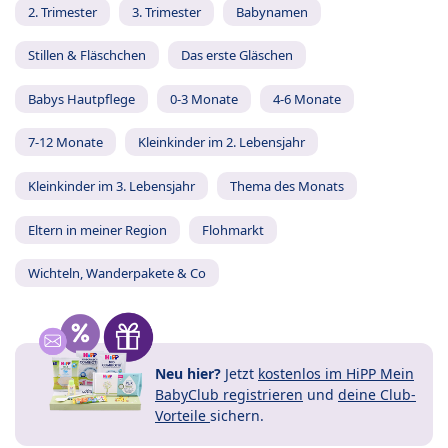
2. Trimester
3. Trimester
Babynamen
Stillen & Fläschchen
Das erste Gläschen
Babys Hautpflege
0-3 Monate
4-6 Monate
7-12 Monate
Kleinkinder im 2. Lebensjahr
Kleinkinder im 3. Lebensjahr
Thema des Monats
Eltern in meiner Region
Flohmarkt
Wichteln, Wanderpakete & Co
Neu hier?
Jetzt
kostenlos im HiPP Mein
BabyClub registrieren
und
deine Club-
Vorteile
sichern.