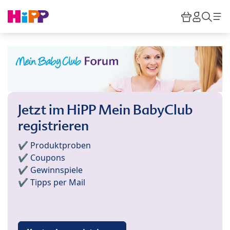
Skip to main content
Warenkor
HiPP M
Such
Jetzt im HiPP Mein BabyClub
registrieren
✔️ Produktproben
✔️ Coupons
✔️ Gewinnspiele
✔️ Tipps per Mail