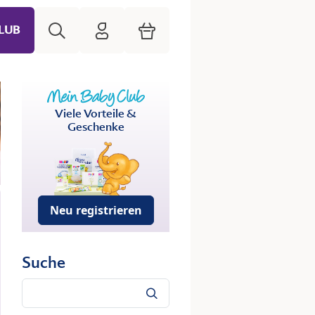
Suche
HiPP Mein Babyclub
Warenkorb
LUB
Viele Vorteile &
Geschenke
Neu registrieren
Suche
Suche