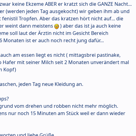
 zwar keine Ekzeme ABER er kratzt sich die GANZE Nacht...
er (werden jeden Tag ausgekocht) wir geben ihm ab und
enistil Tropfen. Aber das kratzen hört nicht auf... die
(er weint dann meistens
) aber das ist ja auch keine
me soll laut der Ärztin nicht im Gesicht Bereich
Monaten ist er auch noch recht jung dafür...
d auch am essen liegt es nicht ( mittagsbrei pastinake,
io Hafer mit seiner Milch seit 2 Monaten unverändert mal
m Kopf)
waschen, jeden Tag neue Kleidung an.
pps?
ufgrund vom drehen und robben nicht mehr möglich.
tens nur noch 15 Minuten am Stück weil er dann wieder
worten und liebe Grüße.