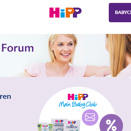
BABYC
eren