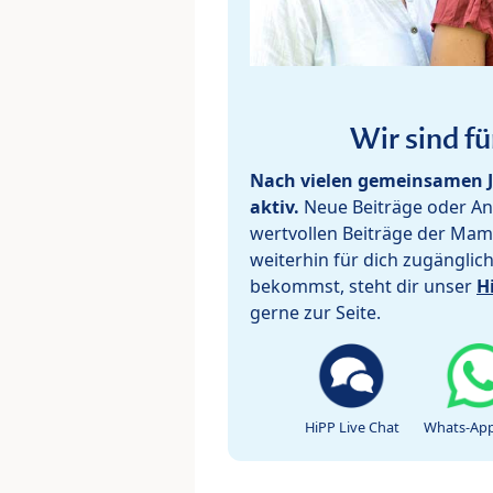
Wir sind fü
Nach vielen gemeinsamen J
aktiv.
Neue Beiträge oder Ant
wertvollen Beiträge der Mam
weiterhin für dich zugänglic
bekommst, steht dir unser
H
gerne zur Seite.
HiPP Live Chat
Whats-App