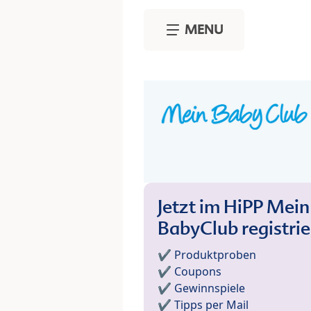
Skip to main content
MENU
Jetzt im HiPP Mein
BabyClub registri
✔️ Produktproben
✔️ Coupons
✔️ Gewinnspiele
✔️ Tipps per Mail